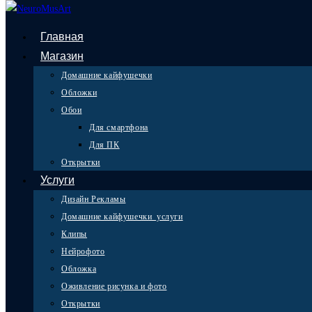
Перейти к содержимому
Главная
АвтоТема
Магазин
Домашние кайфушечки
Обложки
Обои
Для смартфона
Для ПК
Открытки
Услуги
КУПИТЬ
Дизайн Рекламы
Домашние кайфушечки_услуги
Клипы
Нейрофото
Обложка
Оживление рисунка и фото
Открытки