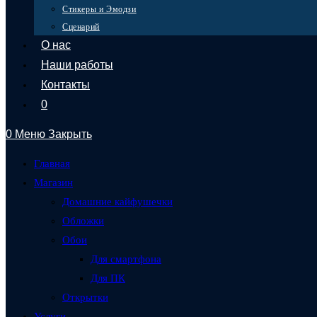
Стикеры и Эмодзи
КУПИТЬ
Сценарий
О нас
Наши работы
Контакты
0
0
Меню
Закрыть
КУПИТЬ
Создано SKR-PRO
Главная
Скачать приложение
Магазин
Домашние кайфушечки
Скачать
Обложки
×
Обои
×
Для смартфона
Корзина
Для ПК
Открытки
Услуги