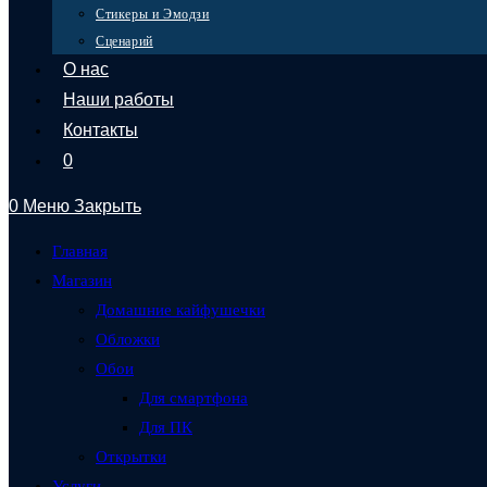
Стикеры и Эмодзи
Сценарий
О нас
Наши работы
Контакты
Создано SKR-PRO
0
Скачать приложение
0
Меню
Закрыть
Скачать
×
Главная
×
Магазин
Домашние кайфушечки
Корзина
Обложки
Обои
Для смартфона
Для ПК
Открытки
Услуги